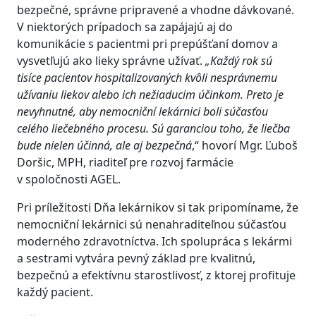
bezpečné, správne pripravené a vhodne dávkované.
V niektorých prípadoch sa zapájajú aj do
komunikácie s pacientmi pri prepúšťaní domov a
vysvetľujú ako lieky správne užívať.
„Každý rok sú
tisíce pacientov hospitalizovaných kvôli nesprávnemu
užívaniu liekov alebo ich nežiaducim účinkom. Preto je
nevyhnutné, aby nemocniční lekárnici boli súčasťou
celého liečebného procesu. Sú garanciou toho, že liečba
bude nielen účinná, ale aj bezpečná
,“ hovorí Mgr. Ľuboš
Doršic, MPH, riaditeľ pre rozvoj farmácie
v spoločnosti AGEL.
Pri príležitosti Dňa lekárnikov si tak pripomíname, že
nemocniční lekárnici sú nenahraditeľnou súčasťou
moderného zdravotníctva. Ich spolupráca s lekármi
a sestrami vytvára pevný základ pre kvalitnú,
bezpečnú a efektívnu starostlivosť, z ktorej profituje
každý pacient.