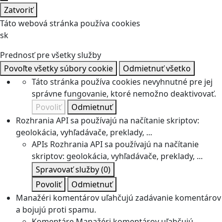
Zatvoriť
Táto webová stránka používa cookies
sk
Prednosť pre všetky služby
Povoľte všetky súbory cookie
Odmietnuť všetko
Táto stránka používa cookies nevyhnutné pre jej
správne fungovanie, ktoré nemožno deaktivovať.
Povoliť
Odmietnuť
Rozhrania API sa používajú na načítanie skriptov:
geolokácia, vyhľadávače, preklady, ...
APIs
Rozhrania API sa používajú na načítanie
skriptov: geolokácia, vyhľadávače, preklady, ...
Spravovať služby
(0)
Povoliť
Odmietnuť
Manažéri komentárov uľahčujú zadávanie komentárov
a bojujú proti spamu.
Komentáre
Manažéri komentárov uľahčujú