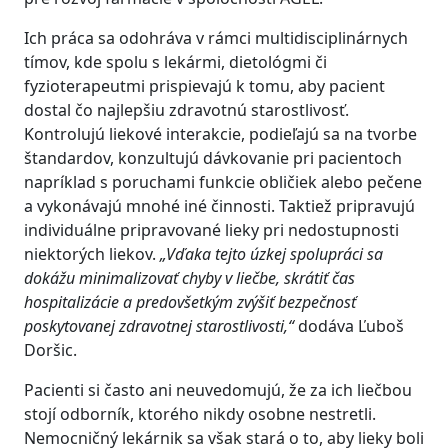
Ich práca sa odohráva v rámci multidisciplinárnych
tímov, kde spolu s lekármi, dietológmi či
fyzioterapeutmi prispievajú k tomu, aby pacient
dostal čo najlepšiu zdravotnú starostlivosť.
Kontrolujú liekové interakcie, podieľajú sa na tvorbe
štandardov, konzultujú dávkovanie pri pacientoch
napríklad s poruchami funkcie obličiek alebo pečene
a vykonávajú mnohé iné činnosti. Taktiež pripravujú
individuálne pripravované lieky pri nedostupnosti
niektorých liekov.
„Vďaka tejto úzkej spolupráci sa
dokážu minimalizovať chyby v liečbe, skrátiť čas
hospitalizácie a predovšetkým zvýšiť bezpečnosť
poskytovanej zdravotnej starostlivosti,“
dodáva Ľuboš
Doršic.
Pacienti si často ani neuvedomujú, že za ich liečbou
stojí odborník, ktorého nikdy osobne nestretli.
Nemocničný lekárnik sa však stará o to, aby lieky boli