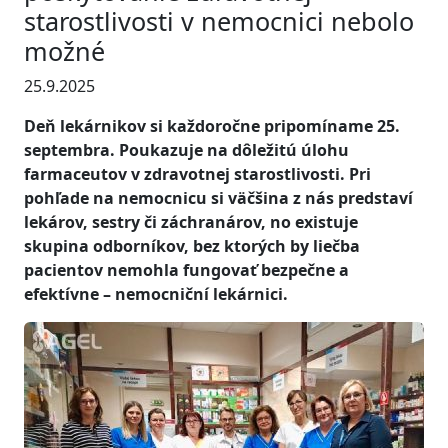
starostlivosti v nemocnici nebolo
možné
25.9.2025
Deň lekárnikov si každoročne pripomíname 25.
septembra. Poukazuje na dôležitú úlohu
farmaceutov v zdravotnej starostlivosti. Pri
pohľade na nemocnicu si väčšina z nás predstaví
lekárov, sestry či záchranárov, no existuje
skupina odborníkov, bez ktorých by liečba
pacientov nemohla fungovať bezpečne a
efektívne – nemocniční lekárnici.