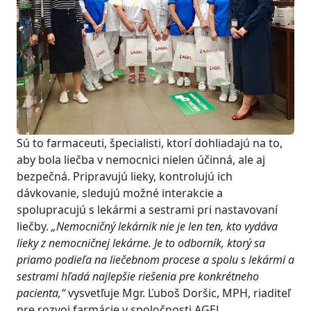
Sú to farmaceuti, špecialisti, ktorí dohliadajú na to,
aby bola liečba v nemocnici nielen účinná, ale aj
bezpečná. Pripravujú lieky, kontrolujú ich
dávkovanie, sledujú možné interakcie a
spolupracujú s lekármi a sestrami pri nastavovaní
liečby.
„Nemocničný lekárnik nie je len ten, kto vydáva
lieky z nemocničnej lekárne. Je to odborník, ktorý sa
priamo podieľa na liečebnom procese a spolu s lekármi a
sestrami hľadá najlepšie riešenia pre konkrétneho
pacienta,“
vysvetľuje Mgr. Ľuboš Doršic, MPH, riaditeľ
pre rozvoj farmácie v spoločnosti AGEL.