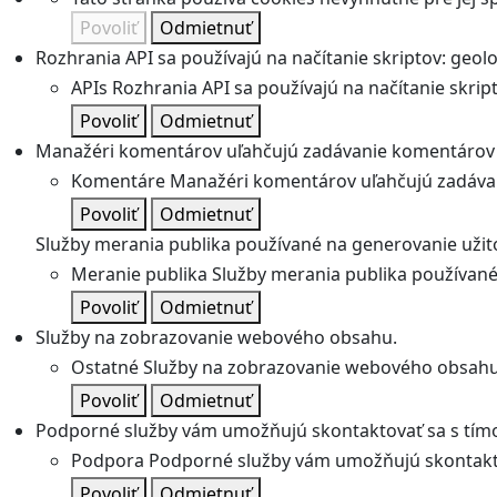
Povoliť
Odmietnuť
Rozhrania API sa používajú na načítanie skriptov: geolok
APIs
Rozhrania API sa používajú na načítanie skripto
Povoliť
Odmietnuť
Manažéri komentárov uľahčujú zadávanie komentárov 
Komentáre
Manažéri komentárov uľahčujú zadávan
Povoliť
Odmietnuť
Služby merania publika používané na generovanie užitoč
Meranie publika
Služby merania publika používané 
Povoliť
Odmietnuť
Služby na zobrazovanie webového obsahu.
Ostatné
Služby na zobrazovanie webového obsahu
Povoliť
Odmietnuť
Podporné služby vám umožňujú skontaktovať sa s tímo
Podpora
Podporné služby vám umožňujú skontakto
Povoliť
Odmietnuť