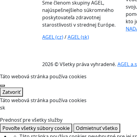
Sme členom skupiny AGEL,
svoj
najúspešnejšieho súkromného
pomo
poskytovateľa zdravotnej
kto 
starostlivosti v strednej Európe.
NAD
AGEL (cz)
/
AGEL (sk)
2026 © Všetky práva vyhradené.
AGEL a.s
Táto webová stránka používa cookies
Zatvoriť
Táto webová stránka používa cookies
sk
Prednosť pre všetky služby
Povoľte všetky súbory cookie
Odmietnuť všetko
Táto stránka používa cookies nevyhnutné pre jej 