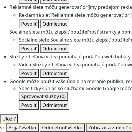
Reklamné siete môžu generovať príjmy predajom rekl
Reklamná sieť
Reklamné siete môžu generovať prí
Povoliť
Odmietnuť
Sociálne siete môžu zlepšiť použiteľnosť stránky a pom
Sociálne siete
Sociálne siete môžu zlepšiť použite
Povoliť
Odmietnuť
Služby zdieľania videa pomáhajú pridať na web bohatý o
Videá
Služby zdieľania videa pomáhajú pridať na we
Povoliť
Odmietnuť
Google môže použiť vaše údaje na meranie publika, re
Špecifický súhlas so službami Google
Google môže 
Spravovať služby
(0)
Povoliť
Odmietnuť
Uložiť
sk
Prijať všetko
Odmietnuť všetko
Zobraziť a zmeniť 