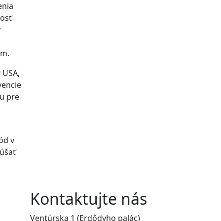
enia
nosť
y
ím.
v USA,
vencie
u pre
ód v
kúšať
Kontaktujte nás
Ventúrska 1 (Erdődyho palác)