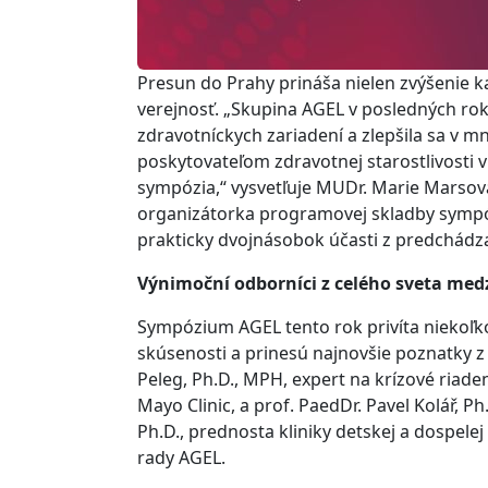
Presun do Prahy prináša nielen zvýšenie kap
verejnosť. „Skupina AGEL v posledných rok
zdravotníckych zariadení a zlepšila sa v 
poskytovateľom zdravotnej starostlivosti
sympózia,“ vysvetľuje MUDr. Marie Marsov
organizátorka programovej skladby sympóz
prakticky dvojnásobok účasti z predchádza
Výnimoční odborníci z celého sveta med
Sympózium AGEL tento rok privíta niekoľko
skúsenosti a prinesú najnovšie poznatky z
Peleg, Ph.D., MPH, expert na krízové riaden
Mayo Clinic, a prof. PaedDr. Pavel Kolář, P
Ph.D., prednosta kliniky detskej a dospele
rady AGEL.