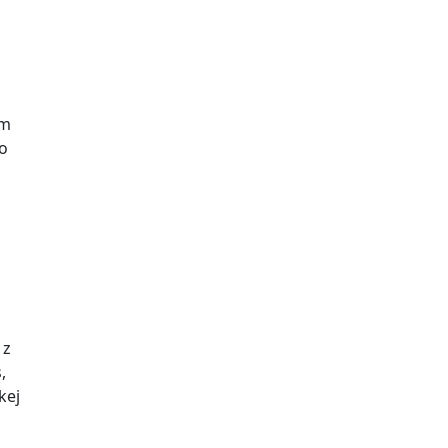
ím
ho
 z
,
kej