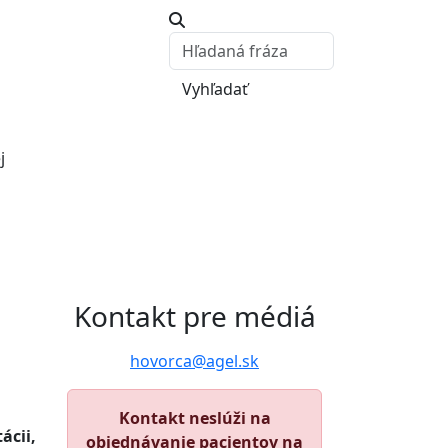
Vyhľadať
j
Kontakt pre médiá
hovorca@agel.sk
Kontakt neslúži na
ácii,
objednávanie pacientov na