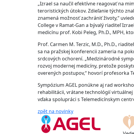
„Izrael sa naučil efektívne reagovať na mi
teroristických útokov. Zdieľanie týchto zn
znamená možnosť zachrániť životy,“ uviedo
College v Ramat-Gan a bývalý riaditeľ Izr
medicínu prof. Kobi Peleg, Ph.D., MPH, kto
Prof. Carmen M. Terzic, M.D., Ph.D., riadite
sa na pražskej konferencii zameria na pok
srdcových ochorení. „Medzinárodné sympóz
rozvoj modernej medicíny, pretože poskyt
overených postupov,“ hovorí profesorka Te
Sympózium AGEL ponúkne aj rad workshop
rehabilitácii, vrátane technológií virtuálne
vďaka spolupráci s Telemedicínskym centr
zpět na novinky
Vede