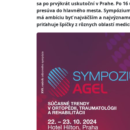
sa po prvýkrát uskutoční v Prahe. Po 1
presúva do hlavného mesta. Sympózium AG
má ambíciu byť najväčším a najvýznamne
priťahuje špičky z rôznych oblastí medic