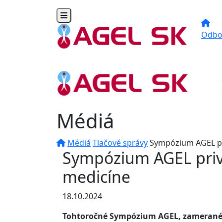
Toggle navigation
Odbo
Médiá
Médiá
Tlačové správy
Sympózium AGEL pri
Sympózium AGEL priví
medicíne
18.10.2024
Tohtoročné Sympózium AGEL, zamerané na