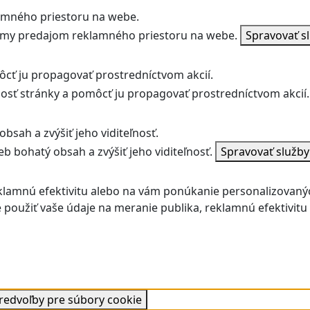
amného priestoru na webe.
jmy predajom reklamného priestoru na webe.
Spravovať s
ôcť ju propagovať prostredníctvom akcií.
ľnosť stránky a pomôcť ju propagovať prostredníctvom akcií.
bsah a zvýšiť jeho viditeľnosť.
b bohatý obsah a zvýšiť jeho viditeľnosť.
Spravovať služb
klamnú efektivitu alebo na vám ponúkanie personalizovaný
použiť vaše údaje na meranie publika, reklamnú efektivit
predvoľby pre súbory cookie