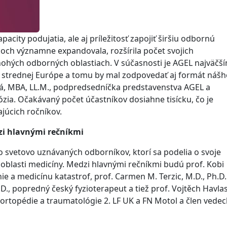
acity podujatia, ale aj príležitosť zapojiť širšiu odbornú
och významne expandovala, rozšírila počet svojich
mnohých odborných oblastiach. V súčasnosti je AGEL najväčš
 v strednej Európe a tomu by mal zodpovedať aj formát náš
á, MBA, LL.M., podpredsedníčka predstavenstva AGEL a
ia. Očakávaný počet účastníkov dosiahne tisícku, čo je
júcich ročníkov.
zi hlavnými rečníkmi
 svetovo uznávaných odborníkov, ktorí sa podelia o svoje
 oblasti medicíny. Medzi hlavnými rečníkmi budú prof. Kobi
ie a medicínu katastrof, prof. Carmen M. Terzic, M.D., Ph.D.
h.D., popredný český fyzioterapeut a tiež prof. Vojtěch Havlas
j ortopédie a traumatológie 2. LF UK a FN Motol a člen vedec