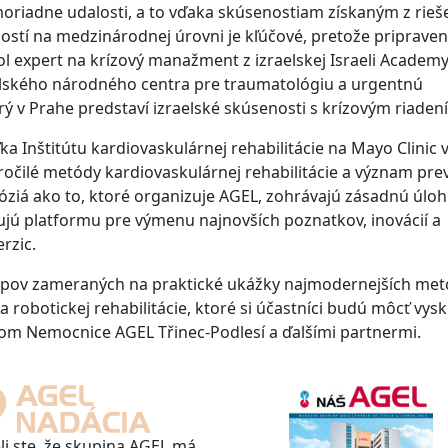
moriadne udalosti, a to vďaka skúsenostiam získaným z rieš
alostí na medzinárodnej úrovni je kľúčové, pretože priprave
l expert na krízový manažment z izraelskej Israeli Academ
aelského národného centra pre traumatológiu a urgentnú
rý v Prahe predstaví izraelské skúsenosti s krízovým riaden
ľka Inštitútu kardiovaskulárnej rehabilitácie na Mayo Clinic 
ročilé metódy kardiovaskulárnej rehabilitácie a význam pre
iá ako to, ktoré organizuje AGEL, zohrávajú zásadnú úloh
ujú platformu pre výmenu najnovších poznatkov, inovácií a
rzic.
ov zameraných na praktické ukážky najmodernejších met
j a robotickej rehabilitácie, ktoré si účastníci budú môcť vys
om Nemocnice AGEL Třinec-Podlesí a ďalšími partnermi.
li ste, že skupina AGEL má