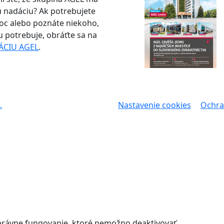
u nadáciu? Ak potrebujete
c alebo poznáte niekoho,
ju potrebuje, obráťte sa na
ÁCIU AGEL
.
.
Nastavenie cookies
Ochra
správne fungovanie, ktoré nemožno deaktivovať.