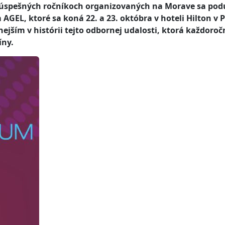
6 úspešných ročníkoch organizovaných na Morave sa pod
EL, ktoré sa koná 22. a 23. októbra v hoteli Hilton v 
jším v histórii tejto odbornej udalosti, ktorá každoroč
íny.