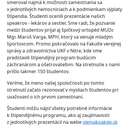
smeroval najmä k možnosti zamestnania sa
v jednotlivých nemocniciach a k podmienkam výplaty
štipendia. Študenti ocenili prezentácie našich
speakrov - lekárov a sestier. Sme radi, že pozvanie
medzi študentov prijal aj špičkový ortopéd MUDr.
Mgr. Maroš Varga, MPH, ktorý sa venuje mladým
športovcom. Promo pokračovalo na Fakulte verejnej
správy a zdravotníctva UKF v Nitre, kde sme
predstavili štipendijný program budúcim
záchranárom a ošetrovateľom. Na stretnutie s nami
prišlo takmer 150 študentov.
Veríme, že meno našej spoločnosti po tomto
stretnutí začalo rezonovať v mysliach študentov pri
uvažovaní o ich prvom zamestnaní.
Študenti môžu nájsť všetky potrebné informácie
k štipendijnému programu, ako aj zaujímavosti
z jednotlivých prezentácií na webe
viemakoakde.sk