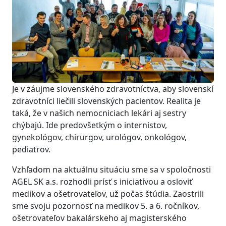
Je v záujme slovenského zdravotníctva, aby slovenskí
zdravotníci liečili slovenských pacientov. Realita je
taká, že v našich nemocniciach lekári aj sestry
chýbajú. Ide predovšetkým o internistov,
gynekológov, chirurgov, urológov, onkológov,
pediatrov.
Vzhľadom na aktuálnu situáciu sme sa v spoločnosti
AGEL SK a.s. rozhodli prísť s iniciatívou a osloviť
medikov a ošetrovateľov, už počas štúdia. Zaostrili
sme svoju pozornosť na medikov 5. a 6. ročníkov,
ošetrovateľov bakalárskeho aj magisterského