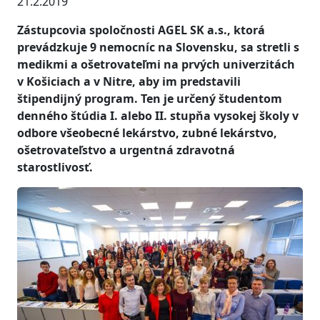
21.2.2019
Zástupcovia spoločnosti AGEL SK a.s., ktorá
prevádzkuje 9 nemocníc na Slovensku, sa stretli s
medikmi a ošetrovateľmi na prvých univerzitách
v Košiciach a v Nitre, aby im predstavili
štipendijný program. Ten je určený študentom
denného štúdia I. alebo II. stupňa vysokej školy v
odbore všeobecné lekárstvo, zubné lekárstvo,
ošetrovateľstvo a urgentná zdravotná
starostlivosť.