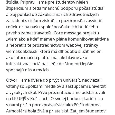
štúdia. Pripravili sme pre študentov nielen
štipendium a teda finančnú podporu počas štúdia,
ale aj pohľad do zákulisia našich zdravotníckych
zariadení s cieľom získať ich pozornosť a zasvietiť
reflektor na našu spoločnosť ako ich budúceho
prvého zamestnávateľa. Core message projektu
„Viem ako a kde“ máme v pláne komunikovať aktívne
a nepretržite prostredníctvom webovej stránky
viemakoakde.sk, ktorá má dlhodobo slúžiť nielen
ako informačná platforma, ale hlavne ako
interaktívna sociálna sieť, kde študenti lepšie
spoznajú nás a my ich.
Otvorili sme dvere do prvých univerzít, nadviazali
vzťahy so Spolkami medikov a zástupcami univerzít
a vysokých škôl. Prvú prezentáciu sme odštartovali
na LF UPJŠ v Košiciach. O svojej budúcej kariére sa
s nami prišlo porozprávať viac ako 80 študentov.
Atmosféra bola živá a priateľská. Záujem študentov