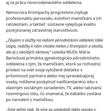
aj za prácu novorodeneckého oddelenia.
Nemocnica Krompachy progresívne zvyšuje
profesionalitu personálu, komfort mamičkám a ich
ratolestiam, a taktiež sústavne vylepšuje kvalitu
poskytovanej zdravotnej starostlivosti.
„Záujem o služby na našom pôrodníckom oddelení stále
stúpa, rodičky k nám chodia nielen z Krompách a okolia,
ale aj z okolitých okresov,“
uviedla MUDr. Mária
Bartošová primárka gynekologicko-pôrodníckeho
oddelenia s tým, že mamičkám, ktoré sa rozhodnú
priviesť na svet svoje vytúžené dieťatko v
prítomnosti partnera alebo inej sprevádzajúcej
osoby, môžeme poskytnúť nadštandardnú izbu s
vlastným sociálnym zariadením, TV, alebo takzvanú
roomingovú izbu, čo znamená, že bábätko zostáva
po narodení s mamičkou.
„S
me veľmi radi, že sme sa umiestnili takto vysoko v