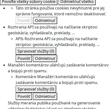
Povoľte všetky súbory cookie
Odmietnuť všetko
Táto stránka používa cookies nevyhnutné pre jej
správne fungovanie, ktoré nemožno deaktivovať.
Povoliť
Odmietnuť
Rozhrania API sa používajú na načítanie skriptov:
geolokácia, vyhľadávače, preklady, ...
APIs
Rozhrania API sa používajú na načítanie
skriptov: geolokácia, vyhľadávače, preklady, ...
Spravovať služby
(0)
Povoliť
Odmietnuť
Manažéri komentárov uľahčujú zadávanie komentárov
a bojujú proti spamu.
Komentáre
Manažéri komentárov uľahčujú
zadávanie komentárov a bojujú proti spamu.
Spravovať služby
(0)
Povoliť
Odmietnuť
Služby merania publika používané na generovanie
užitočnej štatistickej účasti na zlepšenie stránky.