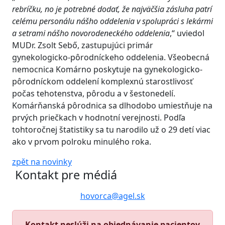
rebríčku, no je potrebné dodať, že najväčšia zásluha patrí
celému personálu nášho oddelenia v spolupráci s lekármi
a setrami nášho novorodeneckého oddelenia
,“ uviedol
MUDr. Zsolt Sebő, zastupujúci primár
gynekologicko-pôrodníckeho oddelenia. Všeobecná
nemocnica Komárno poskytuje na gynekologicko-
pôrodníckom oddelení komplexnú starostlivosť
počas tehotenstva, pôrodu a v šestonedelí.
Komárňanská pôrodnica sa dlhodobo umiestňuje na
prvých priečkach v hodnotní verejnosti. Podľa
tohtoročnej štatistiky sa tu narodilo už o 29 detí viac
ako v prvom polroku minulého roka.
zpět na novinky
Kontakt pre médiá
hovorca@agel.sk
Kontakt neslúži na objednávanie pacientov