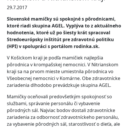
29.7.2017
Slovenské mamičky sú spokojné s pôrodnicami,
ktoré riadi skupina AGEL. Vyplýva to z aktuálneho
hodnotenia, ktoré už po šiesty krát spracoval
Stredoeurópsky inštitút pre zdravotnú politiku
(HPI) v spolupráci s portálom rodinka.sk.
V Košickom kraji je podľa mamičiek najlepšia
pôrodnica v krompašskej nemocnici. V Nitrianskom
kraji sa na prvom mieste umiestnila pôrodnica vo
Všeobecnej nemocnici v Komárne. Obe zdravotnícke
zariadenia dlhodobo prevádzkuje skupina AGEL.
Mamičky oceňovali predovšetkým spokojnosť so
službami, správanie personálu či vybavenie
pôrodných sál. Najviac bodov dostali zdravotnícke
zariadenia za odbornosť zdravotníckeho personálu,
za vybavenie pôrodných sál, starostlivosť o dieťa, ale