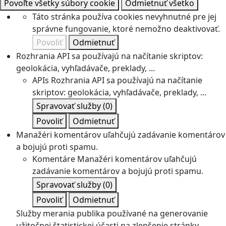
Povoľte všetky súbory cookie
Odmietnuť všetko
Táto stránka používa cookies nevyhnutné pre jej
správne fungovanie, ktoré nemožno deaktivovať.
Povoliť
Odmietnuť
Rozhrania API sa používajú na načítanie skriptov:
geolokácia, vyhľadávače, preklady, ...
APIs
Rozhrania API sa používajú na načítanie
skriptov: geolokácia, vyhľadávače, preklady, ...
Spravovať služby
(0)
Povoliť
Odmietnuť
Manažéri komentárov uľahčujú zadávanie komentárov
a bojujú proti spamu.
Komentáre
Manažéri komentárov uľahčujú
zadávanie komentárov a bojujú proti spamu.
Spravovať služby
(0)
Povoliť
Odmietnuť
Služby merania publika používané na generovanie
užitočnej štatistickej účasti na zlepšenie stránky.