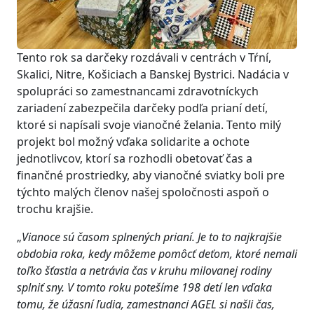
Tento rok sa darčeky rozdávali v centrách v Tŕní,
Skalici, Nitre, Košiciach a Banskej Bystrici. Nadácia v
spolupráci so zamestnancami zdravotníckych
zariadení zabezpečila darčeky podľa prianí detí,
ktoré si napísali svoje vianočné želania. Tento milý
projekt bol možný vďaka solidarite a ochote
jednotlivcov, ktorí sa rozhodli obetovať čas a
finančné prostriedky, aby vianočné sviatky boli pre
týchto malých členov našej spoločnosti aspoň o
trochu krajšie.
„
Vianoce sú časom splnených prianí. Je to to najkrajšie
obdobia roka, kedy môžeme pomôcť deťom, ktoré nemali
toľko šťastia a netrávia čas v kruhu milovanej rodiny
splniť sny. V tomto roku potešíme 198 detí len vďaka
tomu, že úžasní ľudia, zamestnanci AGEL si našli čas,