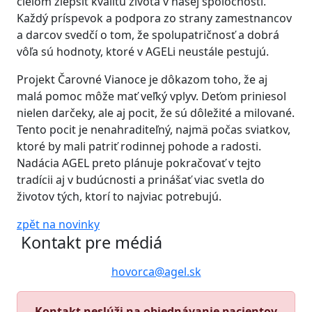
cieľom zlepšiť kvalitu života v našej spoločnosti.
Každý príspevok a podpora zo strany zamestnancov
a darcov svedčí o tom, že spolupatričnosť a dobrá
vôľa sú hodnoty, ktoré v AGELi neustále pestujú.
Projekt Čarovné Vianoce je dôkazom toho, že aj
malá pomoc môže mať veľký vplyv. Deťom priniesol
nielen darčeky, ale aj pocit, že sú dôležité a milované.
Tento pocit je nenahraditeľný, najmä počas sviatkov,
ktoré by mali patriť rodinnej pohode a radosti.
Nadácia AGEL preto plánuje pokračovať v tejto
tradícii aj v budúcnosti a prinášať viac svetla do
životov tých, ktorí to najviac potrebujú.
zpět na novinky
Kontakt pre médiá
hovorca@agel.sk
Kontakt neslúži na objednávanie pacientov