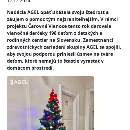
17.12.2024
Nadácia AGEL opäť ukázala svoju štedrosť a
záujem o pomoc tým najzraniteľnejším. V rámci
projektu Čarovné Vianoce tento rok darovala
vianočné darčeky 198 deťom z detských a
rodinných centier na Slovensku. Zamestnanci
zdravotníckych zariadení skupiny AGEL sa spojili,
aby svojou podporou priniesli úsmev na tváre
deťom, ktoré nemajú to šťastie vyrastať v
domácom prostredí.