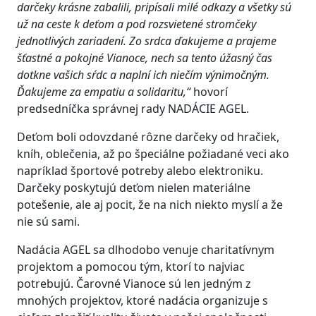
darčeky krásne zabalili, pripísali milé odkazy a všetky sú
už na ceste k deťom a pod rozsvietené stromčeky
jednotlivých zariadení. Zo srdca ďakujeme a prajeme
šťastné a pokojné Vianoce, nech sa tento úžasný čas
dotkne vašich sŕdc a naplní ich niečím výnimočným.
Ďakujeme za empatiu a solidaritu,“
hovorí
predsedníčka správnej rady NADÁCIE AGEL.
Deťom boli odovzdané rôzne darčeky od hračiek,
kníh, oblečenia, až po špeciálne požiadané veci ako
napríklad športové potreby alebo elektroniku.
Darčeky poskytujú deťom nielen materiálne
potešenie, ale aj pocit, že na nich niekto myslí a že
nie sú sami.
Nadácia AGEL sa dlhodobo venuje charitatívnym
projektom a pomocou tým, ktorí to najviac
potrebujú. Čarovné Vianoce sú len jedným z
mnohých projektov, ktoré nadácia organizuje s