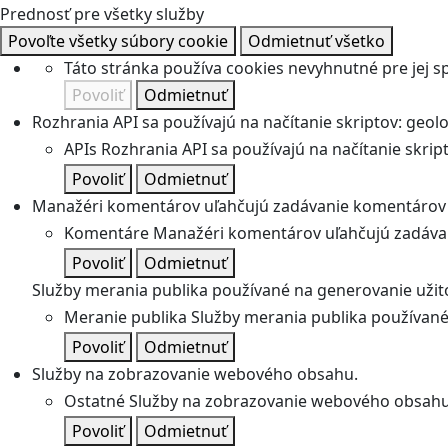
Prednosť pre všetky služby
Povoľte všetky súbory cookie
Odmietnuť všetko
Táto stránka používa cookies nevyhnutné pre jej 
Povoliť
Odmietnuť
Rozhrania API sa používajú na načítanie skriptov: geolok
APIs
Rozhrania API sa používajú na načítanie skripto
Povoliť
Odmietnuť
Manažéri komentárov uľahčujú zadávanie komentárov 
Komentáre
Manažéri komentárov uľahčujú zadávan
Povoliť
Odmietnuť
Služby merania publika používané na generovanie užitoč
Meranie publika
Služby merania publika používané 
Povoliť
Odmietnuť
Služby na zobrazovanie webového obsahu.
Ostatné
Služby na zobrazovanie webového obsahu
Povoliť
Odmietnuť