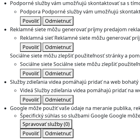
Podporné služby vám umožňujú skontaktovať sa s tímo
Podpora
Podporné služby vám umožňujú skontakto
Povoliť
Odmietnuť
Reklamné siete môžu generovať príjmy predajom rekl
Reklamná sieť
Reklamné siete môžu generovať prí
Povoliť
Odmietnuť
Sociálne siete môžu zlepšiť použiteľnosť stránky a pom
Sociálne siete
Sociálne siete môžu zlepšiť použite
Povoliť
Odmietnuť
Služby zdieľania videa pomáhajú pridať na web bohatý o
Videá
Služby zdieľania videa pomáhajú pridať na we
Povoliť
Odmietnuť
Google môže použiť vaše údaje na meranie publika, re
Špecifický súhlas so službami Google
Google môže 
Spravovať služby
(0)
Povoliť
Odmietnuť